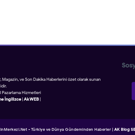
Sosy
r, Magazin, ve Son Dakika Haberlerini özet olarak sunan
dir.
tal Pazarlama Hizmetleri
ne İngilizce
|
Ak WEB
|
inMerkezi.Net - Türkiye ve Dünya Gündeminden Haberler
|
AK Blog S