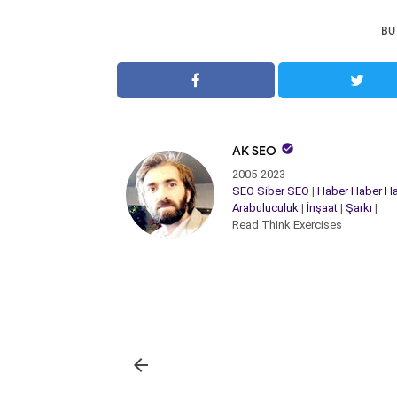
BU

AK SEO
2005-2023
SEO
Siber
SEO
|
Haber
Haber
Ha
Arabuluculuk
|
İnşaat
|
Şarkı
|
Read Think Exercises
