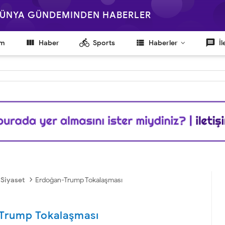
 DÜNYA GÜNDEMINDEN HABERLER

directions_bike
view_list
message
em
Haber
Sports
Haberler
İl
›
Siyaset
Erdoğan-Trump Tokalaşması
Trump Tokalaşması