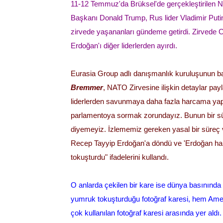
11-12 Temmuz'da Brüksel'de gerçekleştirilen N
Başkanı Donald Trump, Rus lider Vladimir Putin 
zirvede yaşananları gündeme getirdi. Zirvede
Erdoğan'ı diğer liderlerden ayırdı.
Eurasia Group adlı danışmanlık kuruluşunun b
Bremmer
, NATO Zirvesine ilişkin detaylar pay
liderlerden savunmaya daha fazla harcama yapa
parlamentoya sormak zorundayız. Bunun bir sü
diyemeyiz. İzlememiz gereken yasal bir süreç 
Recep Tayyip Erdoğan'a döndü ve 'Erdoğan hari
tokuşturdu" ifadelerini kullandı.
O anlarda çekilen bir kare ise dünya basınında 
yumruk tokuşturduğu fotoğraf karesi, hem Amer
çok kullanılan fotoğraf karesi arasında yer aldı.