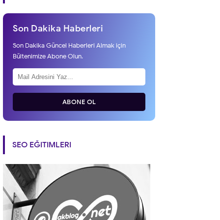
Son Dakika Haberleri
Son Dakika Güncel Haberleri Almak için
Bültenimize Abone Olun.
ABONE OL
SEO EĞITIMLERI