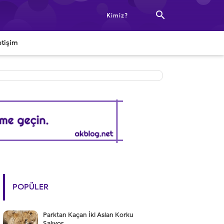

Kimiz?
etişim
POPÜLER
Parktan Kaçan İki Aslan Korku
Salıyor