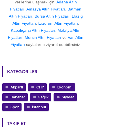
verilerine ulaşmak için:
Adana Altın
Fiyatları
,
Amasya Altın Fiyatları
,
Batman
Altın Fiyatları
,
Bursa Altın Fiyatları
,
Elazığ
Altın Fiyatları
,
Erzurum Altın Fiyatları
,
Kapalıçarşı Altın Fiyatları
,
Malatya Altın
Fiyatları
,
Mersin Altın Fiyatları
ve
Van Altın
Fiyatları
sayfalarını ziyaret edebilirsiniz.
KATEGORILER
Akparti
CHP
Ekonomi
Haberler
Sağlık
Siyaset
Spor
İstanbul
TAKIP ET