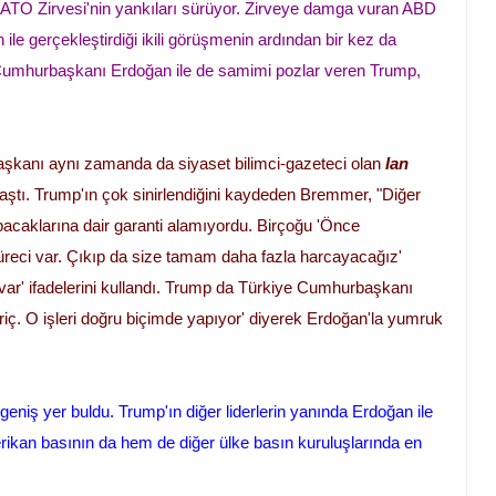
ATO Zirvesi'nin yankıları sürüyor. Zirveye damga vuran ABD
ile gerçekleştirdiği ikili görüşmenin ardından bir kez da
 Cumhurbaşkanı Erdoğan ile de samimi pozlar veren Trump,
aşkanı aynı zamanda da siyaset bilimci-gazeteci olan
Ian
laştı. Trump'ın çok sinirlendiğini kaydeden Bremmer, "Diğer
caklarına dair garanti alamıyordu. Birçoğu 'Önce
reci var. Çıkıp da size tamam daha fazla harcayacağız'
var' ifadelerini kullandı. Trump da Türkiye Cumhurbaşkanı
ç. O işleri doğru biçimde yapıyor' diyerek Erdoğan'la yumruk
geniş yer buldu. Trump'ın diğer liderlerin yanında Erdoğan ile
ikan basının da hem de diğer ülke basın kuruluşlarında en