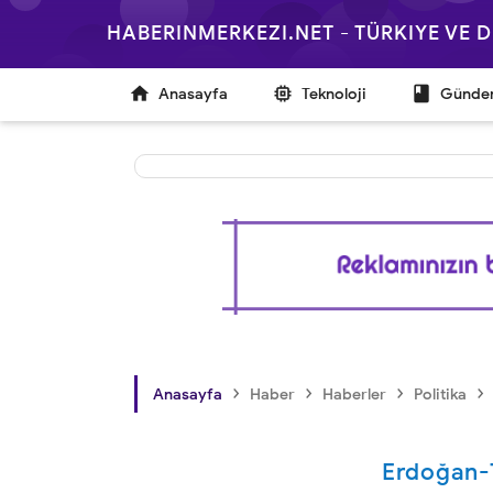
HABERINMERKEZI.NET - TÜRKIYE VE



Anasayfa
Teknoloji
Günd
›
›
›
›
Anasayfa
Haber
Haberler
Politika
Erdoğan-