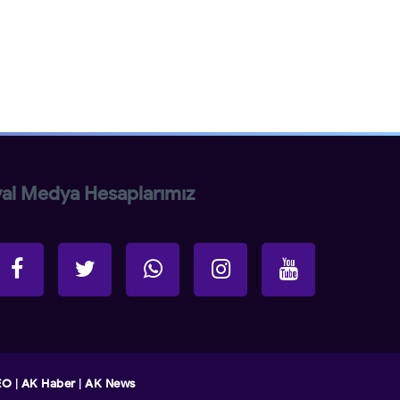
al Medya Hesaplarımız
EO
|
AK Haber
|
AK News