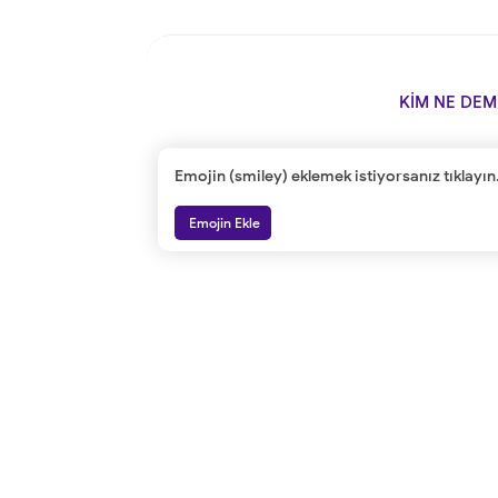
KİM NE DEM
Emojin (smiley) eklemek istiyorsanız tıklayın
Emojin Ekle