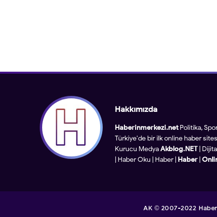
Hakkımızda
Haberinmerkezi.net
Politika, Spo
Türkiye'de bir ilk online haber sitesi
Kurucu Medya
Akblog.NET
| Diji
|
Haber Oku
|
Haber
|
Haber
|
Onli
AK
2007-2022
Haber
©