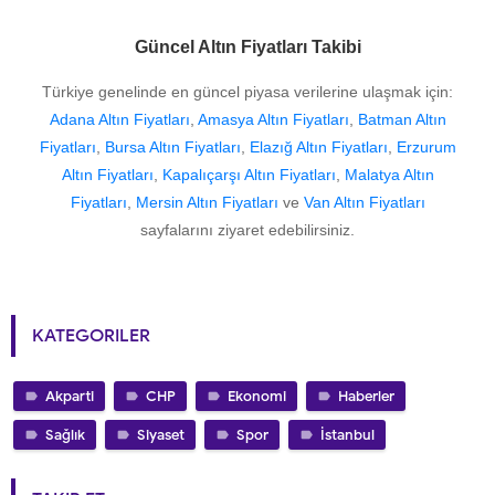
Güncel Altın Fiyatları Takibi
Türkiye genelinde en güncel piyasa verilerine ulaşmak için:
Adana Altın Fiyatları
,
Amasya Altın Fiyatları
,
Batman Altın
Fiyatları
,
Bursa Altın Fiyatları
,
Elazığ Altın Fiyatları
,
Erzurum
Altın Fiyatları
,
Kapalıçarşı Altın Fiyatları
,
Malatya Altın
Fiyatları
,
Mersin Altın Fiyatları
ve
Van Altın Fiyatları
sayfalarını ziyaret edebilirsiniz.
KATEGORILER
Akparti
CHP
Ekonomi
Haberler
Sağlık
Siyaset
Spor
İstanbul