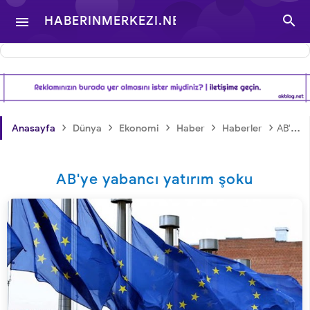

HABERINMERKEZI.NET

- TÜRKIYE VE DÜNYA
GÜNDEMINDEN
›
›
›
›
›
Anasayfa
Dünya
Ekonomi
Haber
Haberler
AB'ye yabancı yatırım şoku
HABERLER
AB'ye yabancı yatırım şoku