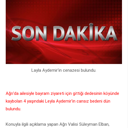
Layla Aydemir'in cenazesi bulundu.
Ağrı'da ailesiyle bayram ziyareti için gittiği dedesinin köyünde
kaybolan 4 yaşındaki Leyla Aydemir'in cansız bedeni dün
bulundu.
Konuyla ilgili açıklama yapan Ağrı Valisi Süleyman Elban,