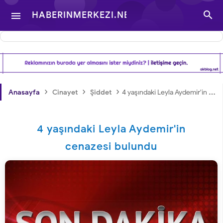

HABERINMERKEZI.NET

- TÜRKIYE VE DÜNYA
GÜNDEMINDEN
›
›
›
Anasayfa
Cinayet
Şiddet
4 yaşındaki Leyla Aydemir'in cenazesi bulundu
HABERLER
4 yaşındaki Leyla Aydemir'in
cenazesi bulundu