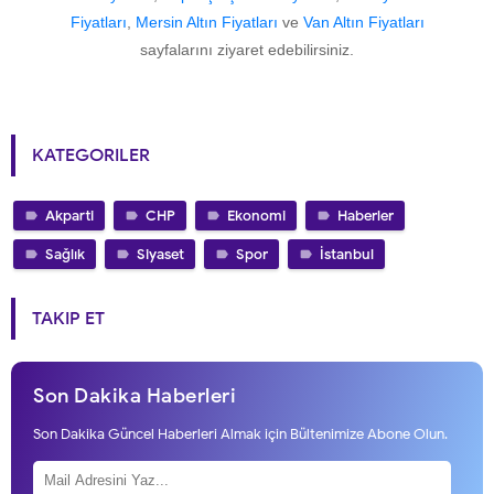
Fiyatları
,
Mersin Altın Fiyatları
ve
Van Altın Fiyatları
sayfalarını ziyaret edebilirsiniz.
KATEGORILER
Akparti
CHP
Ekonomi
Haberler
Sağlık
Siyaset
Spor
İstanbul
TAKIP ET
Son Dakika Haberleri
Son Dakika Güncel Haberleri Almak için Bültenimize Abone Olun.