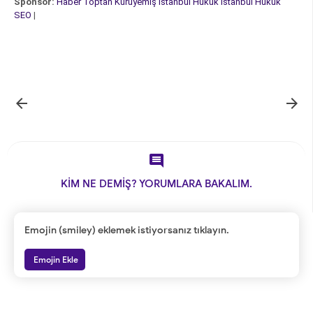
Sponsor:
Haber
Toptan Kuruyemiş
İstanbul Hukuk
İstanbul Hukuk
SEO
|



KİM NE DEMİŞ? YORUMLARA BAKALIM.
Emojin (smiley) eklemek istiyorsanız tıklayın.
Emojin Ekle