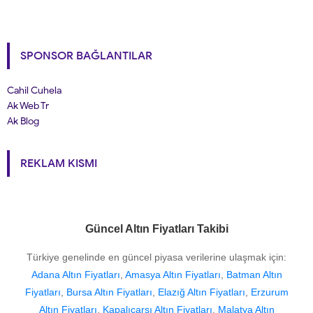
SPONSOR BAĞLANTILAR
Cahil Cuhela
Ak Web Tr
Ak Blog
REKLAM KISMI
Güncel Altın Fiyatları Takibi
Türkiye genelinde en güncel piyasa verilerine ulaşmak için:
Adana Altın Fiyatları
,
Amasya Altın Fiyatları
,
Batman Altın
Fiyatları
,
Bursa Altın Fiyatları
,
Elazığ Altın Fiyatları
,
Erzurum
Altın Fiyatları
,
Kapalıçarşı Altın Fiyatları
,
Malatya Altın