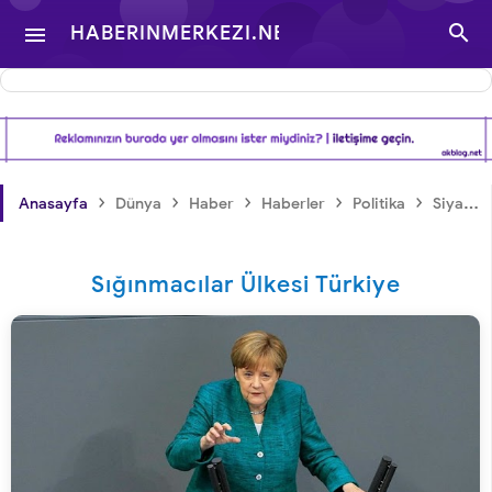

HABERINMERKEZI.NET

- TÜRKIYE VE DÜNYA
GÜNDEMINDEN
›
›
›
›
›
Anasayfa
Dünya
Haber
Haberler
Politika
Siyaset
HABERLER
Sığınmacılar Ülkesi Türkiye