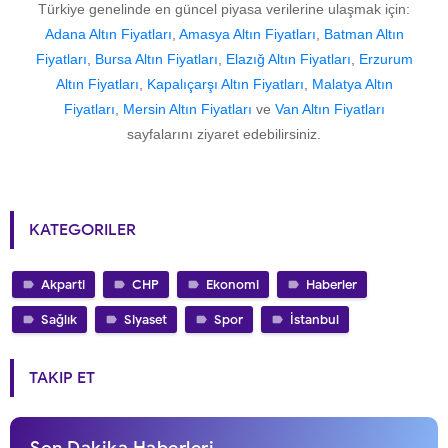
Türkiye genelinde en güncel piyasa verilerine ulaşmak için:
Adana Altın Fiyatları
,
Amasya Altın Fiyatları
,
Batman Altın
Fiyatları
,
Bursa Altın Fiyatları
,
Elazığ Altın Fiyatları
,
Erzurum
Altın Fiyatları
,
Kapalıçarşı Altın Fiyatları
,
Malatya Altın
Fiyatları
,
Mersin Altın Fiyatları
ve
Van Altın Fiyatları
sayfalarını ziyaret edebilirsiniz.
KATEGORILER
Akparti
CHP
Ekonomi
Haberler
Sağlık
Siyaset
Spor
İstanbul
TAKIP ET